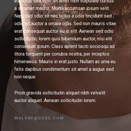
elit. Duis sed odio sit amet nibh vulputate cursus
a sit amet mauris. Morbi accumsan ipsum velit.
Nam sed odio sit nec tellus a odio tincidunt sed
odio sit auctor a ornare odio. Sed non mauris vitae
erat consequat auctor eu in elit. Aenean sed odio
sollicitudin, lorem quis bibendum auctor, nisi elit
consequat ipsum. Class aptent taciti sociosqu ad
litora torquent per conubia nostra, per inceptos
himenaeos. Mauris in erat justo. Nullam ac urna eu
felis dapibus condimentum sit amet a augue sed
non neque.
Proin gravida sollicitudin aliquet nibh velvelit
auctor aliquet. Aenean sollicitudin lorem.
MALGRE@QODE.COM